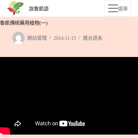
說魯凱語
選單
魯凱傳統藥用植物(一)
網站管理
2024-11-15
霧台語系