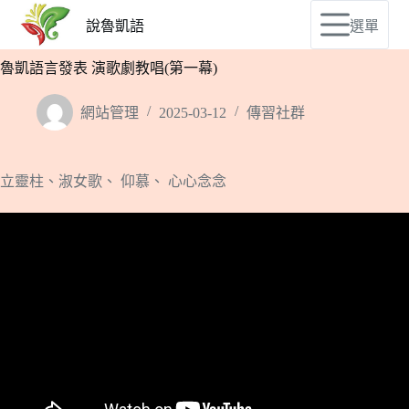
說魯凱語
選單
魯凱語言發表 演歌劇教唱(第一幕)
網站管理
2025-03-12
傳習社群
立靈柱、淑女歌、 仰慕、 心心念念