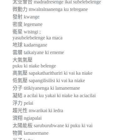
太空會合 madradresenge ikai subelebelenge
微動力 mwalralraanenga ku telregane
發射 kwange
密度 legemane
衛星 wisingi ;
yasubelebelenge ka maca
地球 kadaengane
雲層 taikaiyane ki ememe
大氣氣壓
puku ki niake belenge
高氣壓 sapakatharithariri ki vai ka niake
低氣壓 sapangilisilisi ki vai ka niake
分子 titikiyanenga ki lamanemane
凝結 a acilai ku yakai ki niake ka aciacilai
浮力 pelai
趨光性 mwarikai ki ledra
滑翔 ngiapalai
太陽能板 saruburubwane ki puku ki vai
物質 lamanemane