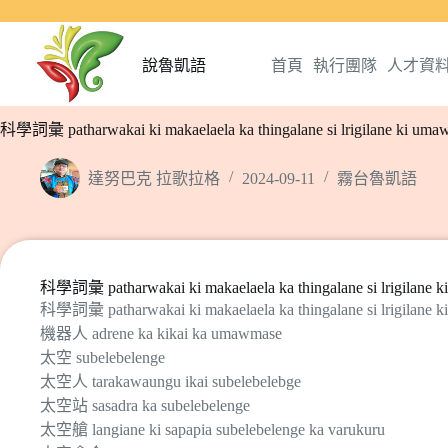
說魯凱語
首頁
執行團隊
人才資
科學詞彙 patharwakai ki makaelaela ka thingalane si lrigilane ki uma
達努巴克 拉歌拉格
2024-09-11
霧台魯凱語
科學詞彙 patharwakai ki makaelaela ka thingalane si lrigilane 
科學詞彙 patharwakai ki makaelaela ka thingalane si lrigilane 
機器人 adrene ka kikai ka umawmase
太空 subelebelenge
太空人 tarakawaungu ikai subelebelebge
太空站 sasadra ka subelebelenge
太空艙 langiane ki sapapia subelebelenge ka varukuru