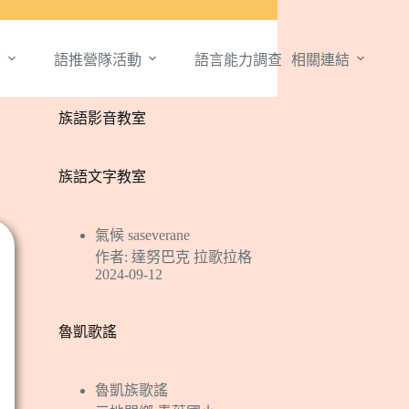
會
語推營隊活動
語言能力調查
相關連結
族語影音教室
族語文字教室
氣候 saseverane
作者: 達努巴克 拉歌拉格
2024-09-12
魯凱歌謠
魯凱族歌謠