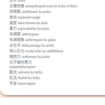
光子 ledra
光電效應 tamapukupukwane ki ledra si dinki
滲透壓 sadrikisane ka puku
會合 madradresange
溫室 takaculuane ka dane
重力 papwalelebe ka puku
毛細管 satherepane
毛細現象 satherepane ka puku
水分子 titikiyanenga ka acilai
地心引力 twalai lebe ka sabilibilane
吸附力 watherepe ka puku
分子間內聚力
samathatherepane
藍光 salesese ka ledra
紅光 duduli ka ledra
宇宙 lepawngane